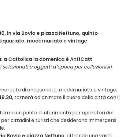
0, in via Bovio e piazza Nettuno, quinto
iquariato, modernariato e vintage
ia: a Cattolica la domenica è AntìCatt
elezionati e oggetti d’epoca per collezionisti,
 mercato di antiquariato, modernariato e vintage,
 18.30
, tornerà ad animare il cuore della città con il
onferma un punto di riferimento per operatori del
e per cittadini e turisti che desiderano immergersi
le.
via Bovio e piazza Nettuno
, offrendo una vasta