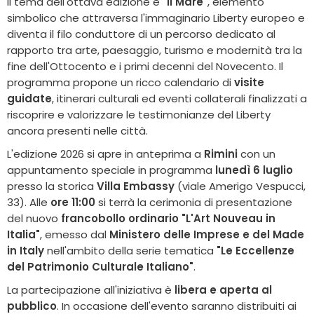
Il tema dell'ottava edizione è
"Il Mare"
, elemento
simbolico che attraversa l'immaginario Liberty europeo e
diventa il filo conduttore di un percorso dedicato al
rapporto tra arte, paesaggio, turismo e modernità tra la
fine dell'Ottocento e i primi decenni del Novecento. Il
programma propone un ricco calendario di
visite
guidate
, itinerari culturali ed eventi collaterali finalizzati a
riscoprire e valorizzare le testimonianze del Liberty
ancora presenti nelle città.
L'edizione 2026 si apre in anteprima a
Rimini
con un
appuntamento speciale in programma
lunedì 6 luglio
presso la storica
Villa Embassy
(viale Amerigo Vespucci,
33). Alle
ore 11:00
si terrà la cerimonia di presentazione
del nuovo
francobollo ordinario "L'Art Nouveau in
Italia"
, emesso dal
Ministero delle Imprese e del Made
in Italy
nell'ambito della serie tematica
"Le Eccellenze
del Patrimonio Culturale Italiano"
.
La partecipazione all'iniziativa è
libera e aperta al
pubblico
. In occasione dell'evento saranno distribuiti ai