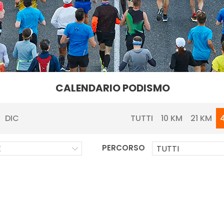
CALENDARIO PODISMO
TUTTI
10 KM
21 KM
DIC
PERCORSO
E
TUTTI