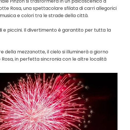
 Viale Pinzon si trasformerà in un palcoscenico a
tte Rosa, una spettacolare sfilata di carri allegorici
sica e colori tra le strade della città.
 piccini. Il divertimento è garantito per tutta la
 della mezzanotte, il cielo si illuminerà a giorno
 Rosa, in perfetta sincronia con le altre località