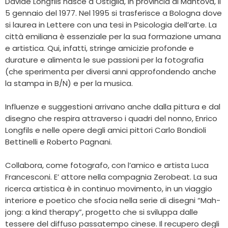
Davide Longfils nasce a Ostiglia, in provincia di Mantova, il
5 gennaio del 1977. Nel 1995 si trasferisce a Bologna dove
si laurea in Lettere con una tesi in Psicologia dell’arte. La
città emiliana è essenziale per la sua formazione umana
e artistica. Qui, infatti, stringe amicizie profonde e
durature e alimenta le sue passioni per la fotografia
(che sperimenta per diversi anni approfondendo anche
la stampa in B/N) e per la musica.
Influenze e suggestioni arrivano anche dalla pittura e dal
disegno che respira attraverso i quadri del nonno, Enrico
Longfils e nelle opere degli amici pittori Carlo Bondioli
Bettinelli e Roberto Pagnani.
Collabora, come fotografo, con l’amico e artista Luca
Francesconi. E’ attore nella compagnia Zerobeat. La sua
ricerca artistica è in continuo movimento, in un viaggio
interiore e poetico che sfocia nella serie di disegni “Mah-
jong: a kind therapy”, progetto che si sviluppa dalle
tessere del diffuso passatempo cinese. Il recupero degli