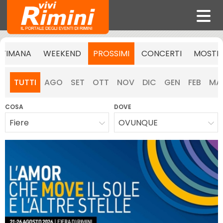
TTIMANA
WEEKEND
PROSSIMI
CONCERTI
MOSTR
TUTTI
AGO
SET
OTT
NOV
DIC
GEN
FEB
MA
COSA
DOVE
Fiere
OVUNQUE