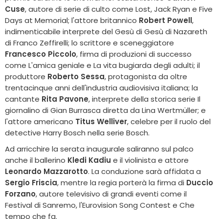
Cuse
, autore di serie di culto come Lost, Jack Ryan e Five
Days at Memorial; l'attore britannico
Robert Powell
,
indimenticabile interprete del Gesù di Gesù di Nazareth
di Franco Zeffirelli; lo scrittore e sceneggiatore
Francesco Piccolo
, firma di produzioni di successo
come L'amica geniale e La vita bugiarda degli adulti; il
produttore
Roberto Sessa
, protagonista da oltre
trentacinque anni dell'industria audiovisiva italiana; la
cantante
Rita Pavone
, interprete della storica serie Il
giornalino di Gian Burrasca diretta da Lina Wertmüller; e
l'attore americano
Titus Welliver
, celebre per il ruolo del
detective Harry Bosch nella serie Bosch.
Ad arricchire la serata inaugurale saliranno sul palco
anche il ballerino
Kledi Kadiu
e il violinista e attore
Leonardo Mazzarotto
. La conduzione sarà affidata a
Sergio Friscia
, mentre la regia porterà la firma di
Duccio
Forzano
, autore televisivo di grandi eventi come il
Festival di Sanremo, l'Eurovision Song Contest e Che
tempo che fa.