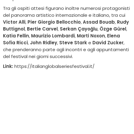
Tra gli ospiti attesi figurano inoltre numerosi protagonisti
del panorama artistico internazionale e italiano, tra cui
Victor Alli
,
Pier Giorgio Bellocchio
,
Assad Bouab
,
Rudy
Buttignol
,
Bertie Carvel
,
Serkan Çayoğlu
,
Özge Gürel
,
Katia Fellin
,
Maurizio Lombardi
,
Marti Noxon
,
Elena
Sofia Ricci
,
John Ridley
,
Steve Stark
e
David Zucker
,
che prenderanno parte agli incontri e agli appuntamenti
del festival nei giorni successivi.
Link:
https://italianglobalseriesfestival.it/