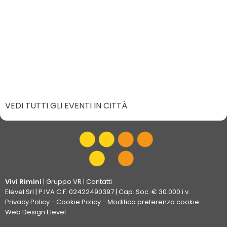
VEDI TUTTI GLI EVENTI IN CITTÀ
Vivi Rimini
|
Gruppo VR
|
Contatti
Elevel Srl
| P.IVA C.F. 02422490397 | Cap. Soc. € 30.000 i.v.
Privacy Policy
-
Cookie Policy
-
Modifica preferenza cookie
Web Design Elevel