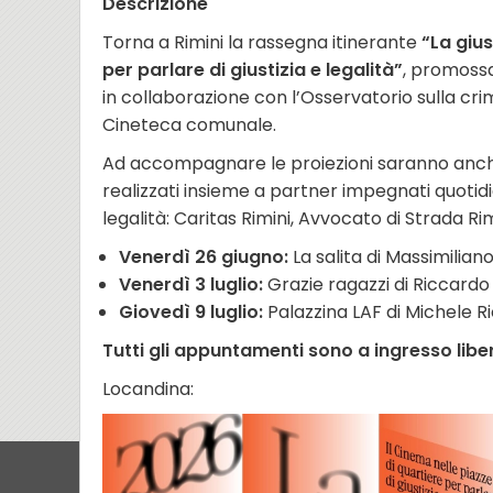
Descrizione
Torna a Rimini la rassegna itinerante
“La gius
per parlare di giustizia e legalità”
, promossa
in collaborazione con l’Osservatorio sulla crim
Cineteca comunale.
Ad accompagnare le proiezioni saranno anc
realizzati insieme a partner impegnati quotid
legalità: Caritas Rimini, Avvocato di Strada Rim
Venerdì 26 giugno:
La salita di Massimilian
Venerdì 3 luglio:
Grazie ragazzi di Riccardo 
Giovedì 9 luglio:
Palazzina LAF di Michele R
Tutti gli appuntamenti sono a ingresso libe
Locandina: