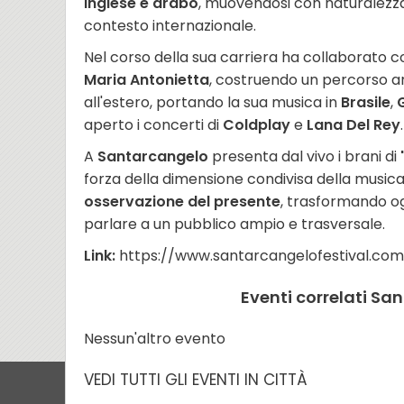
inglese e arabo
, muovendosi con naturalezza
contesto internazionale.
Nel corso della sua carriera ha collaborato c
Maria Antonietta
, costruendo un percorso arti
all'estero, portando la sua musica in
Brasile
,
aperto i concerti di
Coldplay
e
Lana Del Rey
.
A
Santarcangelo
presenta dal vivo i brani di
forza della dimensione condivisa della musica.
osservazione del presente
, trasformando og
parlare a un pubblico ampio e trasversale.
Link:
https://www.santarcangelofestival.com
Eventi correlati Sa
Nessun'altro evento
VEDI TUTTI GLI EVENTI IN CITTÀ