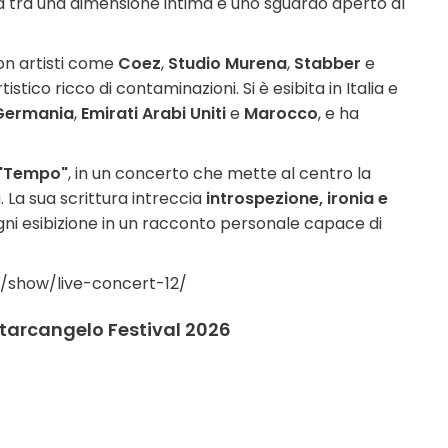
 tra una dimensione intima e uno sguardo aperto al
on artisti come
Coez
,
Studio Murena
,
Stabber
e
stico ricco di contaminazioni. Si è esibita in Italia e
Germania
,
Emirati Arabi Uniti
e
Marocco
, e ha
"Tempo"
, in un concerto che mette al centro la
 La sua scrittura intreccia
introspezione, ironia e
ni esibizione in un racconto personale capace di
/show/live-concert-12/
ntarcangelo Festival 2026