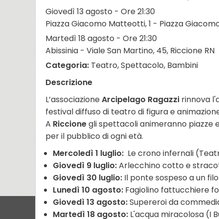
Giovedì 13 agosto - Ore 21:30
Piazza Giacomo Matteotti, 1 - Piazza Giacomo 
Martedì 18 agosto - Ore 21:30
Abissinia - Viale San Martino, 45, Riccione RN
Categoria:
Teatro, Spettacolo, Bambini
Descrizione
L’associazione
Arcipelago Ragazzi
rinnova l
festival diffuso di teatro di figura e animazi
A
Riccione
gli spettacoli animeranno piazze e
per il pubblico di ogni età.
Mercoledì 1 luglio:
Le crono infernali (Tea
Giovedì 9 luglio:
Arlecchino cotto e straco
Giovedì 30 luglio:
Il ponte sospeso a un fil
Lunedì 10 agosto:
Fagiolino fattucchiere fo
Giovedì 13 agosto:
Supereroi da commedia
Martedì 18 agosto:
L'acqua miracolosa (I 