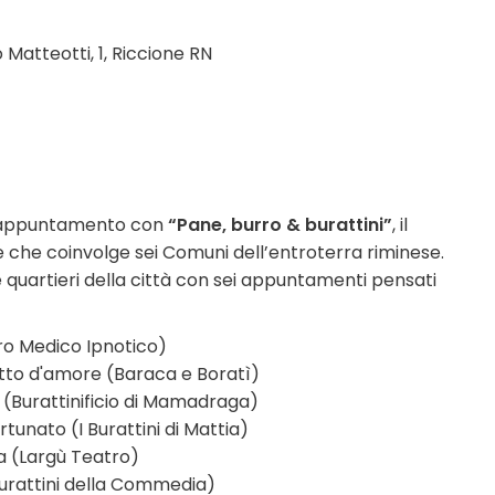
Matteotti, 1, Riccione RN
'appuntamento con
“Pane, burro & burattini”
, il
one che coinvolge sei Comuni dell’entroterra riminese.
 quartieri della città con sei appuntamenti pensati
tro Medico Ipnotico)
tto d'amore (Baraca e Boratì)
o (Burattinificio di Mamadraga)
rtunato (I Burattini di Mattia)
 (Largù Teatro)
Burattini della Commedia)