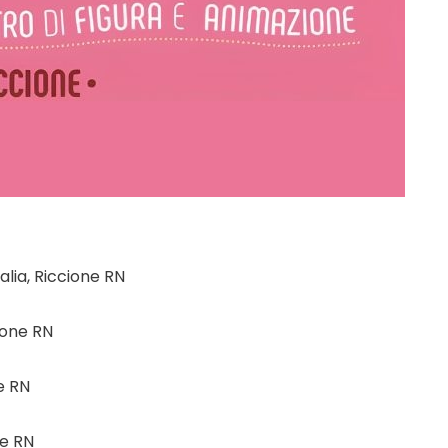
talia, Riccione RN
cione RN
e RN
ne RN