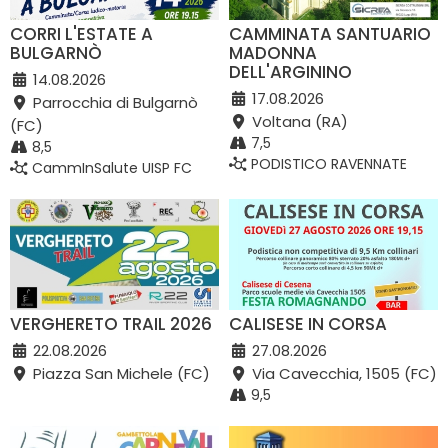
CORRI L'ESTATE A
CAMMINATA SANTUARIO
BULGARNÒ
MADONNA
DELL'ARGININO
14.08.2026
17.08.2026
Parrocchia di Bulgarnò
Voltana (RA)
(FC)
7,5
8,5
PODISTICO RAVENNATE
CammInSalute UISP FC
VERGHERETO TRAIL 2026
CALISESE IN CORSA
22.08.2026
27.08.2026
Piazza San Michele (FC)
Via Cavecchia, 1505 (FC)
9,5