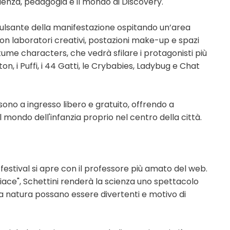
cienza, pedagogia e il mondo di Discovery.
 pulsante della manifestazione ospitando un’area
 con laboratori creativi, postazioni make-up e spazi
ume characters, che vedrà sfilare i protagonisti più
, i Puffi, i 44 Gatti, le Crybabies, Ladybug e Chat
no a ingresso libero e gratuito, offrendo a
l mondo dell'infanzia proprio nel centro della città.
 festival si apre con il professore più amato del web.
piace", Schettini renderà la scienza uno spettacolo
a natura possano essere divertenti e motivo di