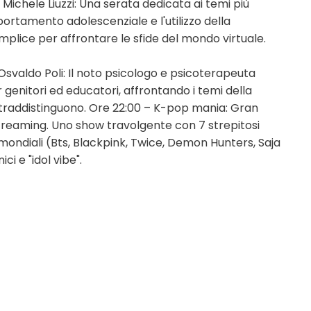
 Michele Liuzzi: Una serata dedicata ai temi più
mportamento adolescenziale e l'utilizzo della
plice per affrontare le sfide del mondo virtuale.
Osvaldo Poli: Il noto psicologo e psicoterapeuta
 genitori ed educatori, affrontando i temi della
contraddistinguono. Ore 22:00 – K-pop mania: Gran
streaming. Uno show travolgente con 7 strepitosi
t mondiali (Bts, Blackpink, Twice, Demon Hunters, Saja
i e "idol vibe".