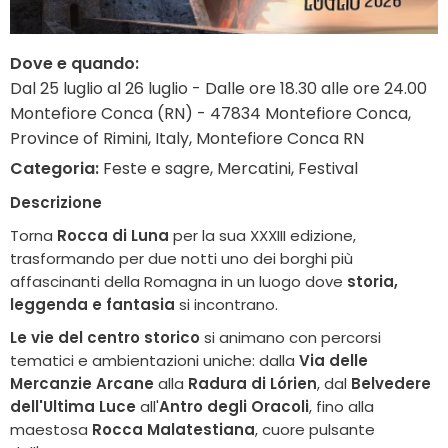
Dove e quando:
Dal 25 luglio al 26 luglio - Dalle ore 18.30 alle ore 24.00
Montefiore Conca (RN) - 47834 Montefiore Conca,
Province of Rimini, Italy, Montefiore Conca RN
Categoria:
Feste e sagre, Mercatini, Festival
Descrizione
Torna
Rocca di Luna
per la sua XXXIII edizione,
trasformando per due notti uno dei borghi più
affascinanti della Romagna in un luogo dove
storia,
leggenda e fantasia
si incontrano.
Le vie del centro storico
si animano con percorsi
tematici e ambientazioni uniche: dalla
Via delle
Mercanzie Arcane
alla
Radura di Lórien
, dal
Belvedere
dell'Ultima Luce
all'
Antro degli Oracoli
, fino alla
maestosa
Rocca Malatestiana
, cuore pulsante