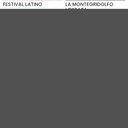
FESTIVAL LATINO
LA MONTEGRIDOLFO
LIBERATA
Dal 07.08 al 09.08
Dal 07.08 al 09.08
Viale Italia (RA)
Montegridolfo e dintorni
immediati (RN)
VEDI TUTTI GLI EVENTI IN CITTÀ
Vivi Rimini
|
Gruppo VR
|
Contatti
Elevel Srl
| P.IVA C.F. 02422490397 | Cap. Soc. € 30.000 i.v.
Privacy Policy
-
Cookie Policy
-
Modifica preferenza cookie
Web Design Elevel