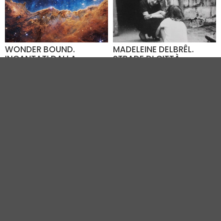
WONDER BOUND.
MADELEINE DELBRÊL.
INCANTATI DALLA
STRADE DI CITTÀ,
MERAVIGLIA
SENTIERI DI DIO
Dal 21.08 al 26.08
Dal 21.08 al 26.08
Fiera di Rimini (RN) - 1.8
Fiera di Rimini (RN) - 1.8
km
km
VEDI TUTTI GLI EVENTI IN CITTÀ
Vivi Rimini
|
Gruppo VR
|
Contatti
Elevel Srl
| P.IVA C.F. 02422490397 | Cap. Soc. € 30.000 i.v.