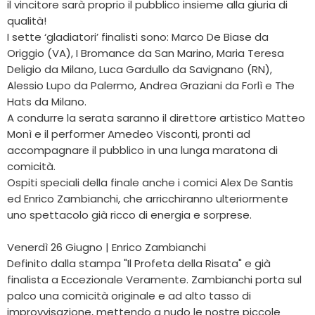
il vincitore sarà proprio il pubblico insieme alla giuria di
qualità!
I sette ‘gladiatori’ finalisti sono: Marco De Biase da
Origgio (VA), I Bromance da San Marino, Maria Teresa
Deligio da Milano, Luca Gardullo da Savignano (RN),
Alessio Lupo da Palermo, Andrea Graziani da Forlì e The
Hats da Milano.
A condurre la serata saranno il direttore artistico Matteo
Monì e il performer Amedeo Visconti, pronti ad
accompagnare il pubblico in una lunga maratona di
comicità.
Ospiti speciali della finale anche i comici Alex De Santis
ed Enrico Zambianchi, che arricchiranno ulteriormente
uno spettacolo già ricco di energia e sorprese.
Venerdì 26 Giugno | Enrico Zambianchi
Definito dalla stampa "Il Profeta della Risata" e già
finalista a Eccezionale Veramente. Zambianchi porta sul
palco una comicità originale e ad alto tasso di
improvvisazione, mettendo a nudo le nostre piccole