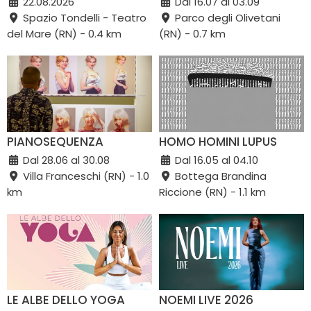
22.08.2026
Dal 16.07 al 03.09
Spazio Tondelli - Teatro
Parco degli Olivetani
del Mare (RN) - 0.4 km
(RN) - 0.7 km
PIANOSEQUENZA
HOMO HOMINI LUPUS
Dal 28.06 al 30.08
Dal 16.05 al 04.10
Villa Franceschi (RN) - 1.0
Bottega Brandina
km
Riccione (RN) - 1.1 km
LE ALBE DELLO YOGA
NOEMI LIVE 2026