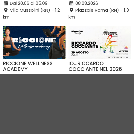
Dal 20.06 al 05.09
08.08.2026
Villa Mussolini (RN) - 1.2
Piazzale Roma (RN) - 1.3
km
km
RICCIONE WELLNESS
IO…RICCARDO
ACADEMY
COCCIANTE NEL 2026
Dal 04.08 al 28.08
29.08.2026
Piazzale Roma (RN) - 1.3
Piazzale Roma (RN) - 1.3
km
km
VEDI TUTTI GLI EVENTI IN CITTÀ