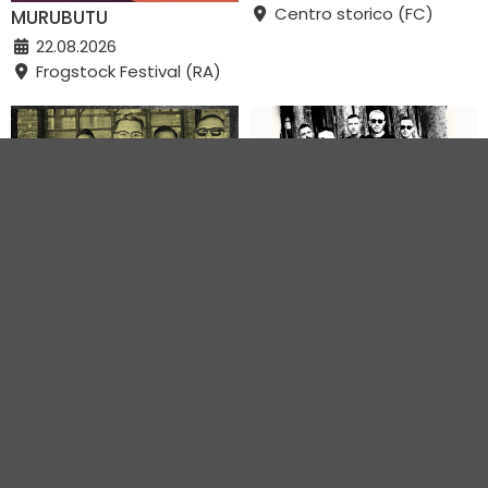
Centro storico (FC)
MURUBUTU
22.08.2026
Frogstock Festival (RA)
BULL BRIGADE
BULL BRIGADE +
PLAKKAGGIO + ALLERTA
29.08.2026
29.08.2026
Centro storico (FC)
Rocca Malatestiana
(FC)