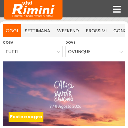
OGGI
SETTIMANA
WEEKEND
PROSSIMI
CONCE
COSA
DOVE
TUTTI
OVUNQUE
Feste e sagre