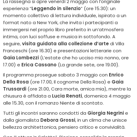
La rassegna si apre venerdì 2 maggio con l’originale
esperienza “
Leggendo in silenzio
” (ore 15.30): un
momento collettivo di lettura individuale, ispirato a un
format nato a New York, che invita i partecipanti a
immergersi nel proprio libro preferito in un’atmosfera
intima, con luci soffuse e musica in sottofondo. A
seguire,
visita guidata alla collezione d’arte
di Villa
Franceschi (ore 16.30) e presentazioni letterarie con
Gaia Lombezzi
(L’estate che ho ucciso mio nonno, ore
17.00) e
Erica Cassano
(La grande sete, ore 19.00).
Il programma prosegue sabato 3 maggio con
Enrico
Della Rosa
(ore 17.00, Il cognome Della Rosa) e
Gaia
Trussardi
(ore 21.00, Cara morte, amica mia), mentre la
chiusura è affidata a
Lucia Renati
, domenica 4 maggio
alle 15.30, con il romanzo Niente di scontato.
Tutti gli incontri saranno condotti da
Giorgia Negrini
e
dalla giornalista
Debora Grossi
, in un clima che unisce
bellezza architettonica, pensiero critico e convivialità.