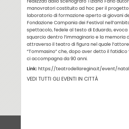
realizzati dallo scenografo Tiziano Fario auto
manovratori costituito ad hoc per il progett
laboratorio di formazione aperto ai giovani del
Fondazione Campania dei Festival nell’ambito 
spettacolo, fedele al testo di Eduardo, evoca 
squarcio dentro l’immaginario e la memoria d
attraverso il teatro di figura nel quale l’a
“Tommasino” che, dopo aver detto il fatidico “s
ci accompagna da 90 anni.
Link:
https://teatrodellaregina.it/event/nata
VEDI TUTTI GLI EVENTI IN CITTÀ