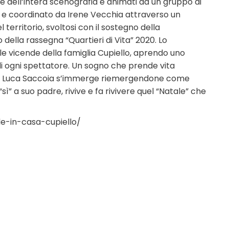
re dell’intera scenografia e animati da un gruppo di
o e coordinato da Irene Vecchia attraverso un
 territorio, svoltosi con il sostegno della
della rassegna “Quartieri di Vita” 2020. Lo
le vicende della famiglia Cupiello, aprendo uno
i ogni spettatore. Un sogno che prende vita
ttore Luca Saccoia s’immerge riemergendone come
ì” a suo padre, rivive e fa rivivere quel “Natale” che
le-in-casa-cupiello/