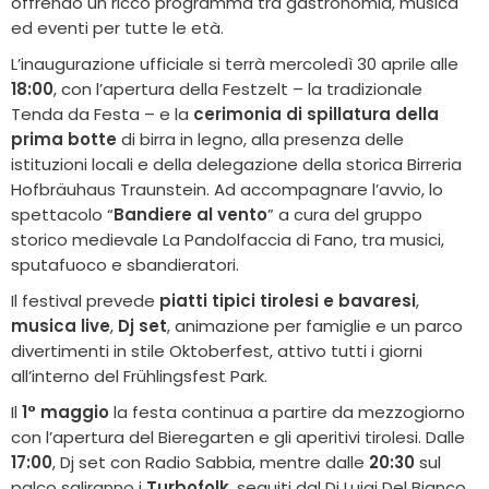
offrendo un ricco programma tra gastronomia, musica
ed eventi per tutte le età.
L’inaugurazione ufficiale si terrà mercoledì 30 aprile alle
18:00
, con l’apertura della Festzelt – la tradizionale
Tenda da Festa – e la
cerimonia di spillatura della
prima botte
di birra in legno, alla presenza delle
istituzioni locali e della delegazione della storica Birreria
Hofbräuhaus Traunstein. Ad accompagnare l’avvio, lo
spettacolo “
Bandiere al vento
” a cura del gruppo
storico medievale La Pandolfaccia di Fano, tra musici,
sputafuoco e sbandieratori.
Il festival prevede
piatti tipici tirolesi e bavaresi
,
musica live
,
Dj set
, animazione per famiglie e un parco
divertimenti in stile Oktoberfest, attivo tutti i giorni
all’interno del Frühlingsfest Park.
Il
1° maggio
la festa continua a partire da mezzogiorno
con l’apertura del Bieregarten e gli aperitivi tirolesi. Dalle
17:00
, Dj set con Radio Sabbia, mentre dalle
20:30
sul
palco saliranno i
Turbofolk
, seguiti dal Dj Luigi Del Bianco.