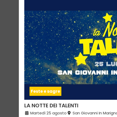
Feste e sagre
LA NOTTE DEI TALENTI
Martedì 25 agosto
San Giovanni In Marign