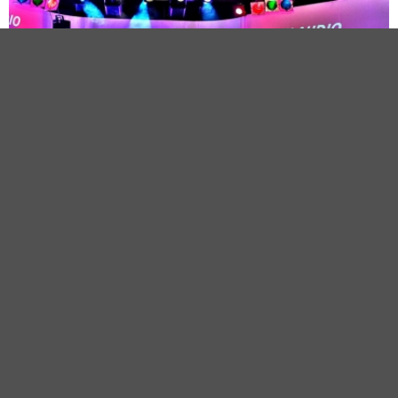
Concerto
BALERA VERDEMARE 2026
Lunedì 10 agosto
Piazza Di Spontricciolo
Riccione (RN)