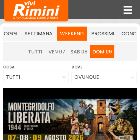
OGGI
SETTIMANA
WEEKEND
PROSSIMI
CONCE
TUTTI
VEN 07
SAB 08
DOM 09
COSA
DOVE
TUTTI
OVUNQUE