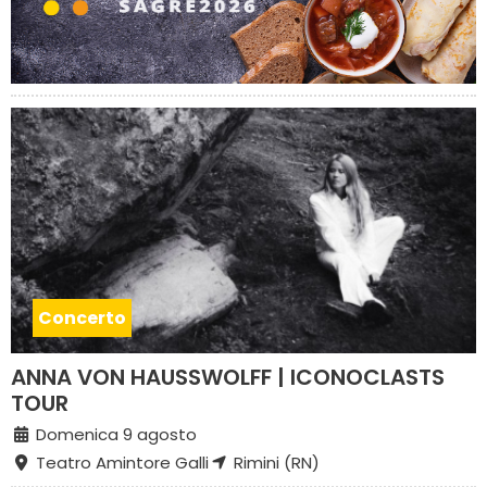
Concerto
ANNA VON HAUSSWOLFF | ICONOCLASTS
TOUR
Domenica 9 agosto
Teatro Amintore Galli
Rimini (RN)